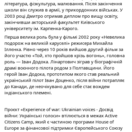
література, фізкультура, малювання. Після закінчення
школи він служив в армії, у прикордонних військах. У
2003 році Дмитро отримав диплом про вищу освіту,
закінчивши акторський факультет Київського
університету ім. Карпенка-Карого.
Перша велика роль була у фільмі 2002 року «Невелика
подорож на великій каруселі» режисера Михайла
Іллєнка. Рівно через 10 років вийшов другий фільм за
його участю «Той, хто пройшов крізь вогонь», головна
роль — Іван Додока. Лінартович зіграв у біографічній
драмі воєнного пілота родом з Полтавщини. Його
герой Іван Додока, прототипом якого став реальний
український пілот Іван Доценко, після війни потрапляє
до Канади, де неочікувано для себе стає вождем
індіанського племені.
Проєкт «Experience of war: Ukrainian voices - Досвід
війни: Українські голоси» втілюється в межах Active
Citizens Camp, який є частиною програми House of
Europe за фінансової підтримки Європейського Союзу