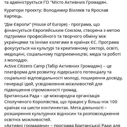
та адмініструється ГО "Місто Активних Громадян.
Куратори проєкту: Володимир Віхляєв та Ярослав
Карпець.
“Дім Європи” (House of Europe) - програма, що
фінансується Європейським Союзом, створена з метою
підтримки професійного та творчого обміну між
українцями та їхніми колегами в країнах ЄС. Програма
фокусується на культурі та креативному секторі, освіті,
медицині, соціальному підприємництві, медіа та роботі
з молоддю.
Active Citizens Camp (Табір Активних Громадян) – це
платформа для розвитку лідерського потенціалу та
соціальної відповідальності молоді, поширення досвіду,
генерації ідей, усвідомлення можливостей для
підвищення спроможності громад.
Британська Рада – це міжнародна організація
Сполученого Королівства, що працює у більш ніж 100
країнах на шести континентах. Мета діяльності –
розширення культурних відносин та розповсюдження
освітніх можливостей.
«Активні громадяни» – програма Британської Ради для